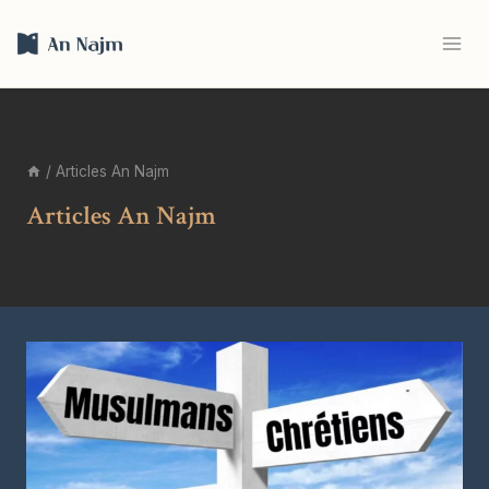
au
contenu
/
Articles An Najm
Articles An Najm