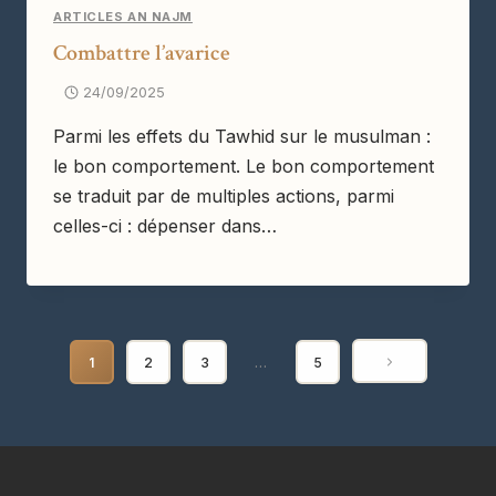
ARTICLES AN NAJM
Combattre l’avarice
24/09/2025
Parmi les effets du Tawhid sur le musulman :
le bon comportement. Le bon comportement
se traduit par de multiples actions, parmi
celles-ci : dépenser dans…
Page
1
2
3
…
5
suivante
Navigation
de
page